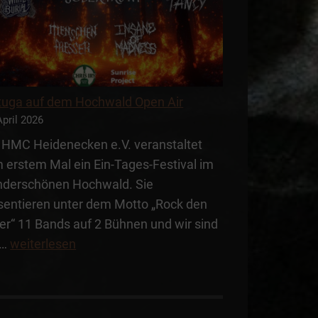
tuga auf dem Hochwald Open Air
April 2026
 HMC Heidenecken e.V. veranstaltet
 erstem Mal ein Ein-Tages-Festival im
derschönen Hochwald. Sie
sentieren unter dem Motto „Rock den
ler“ 11 Bands auf 2 Bühnen und wir sind
Tortuga
l…
weiterlesen
auf
dem
Hochwald