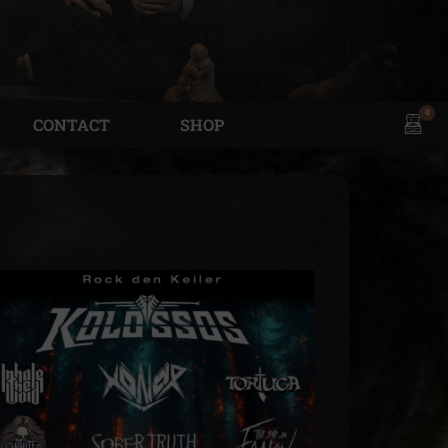
0
View
CONTACT
SHOP
shopp
cart