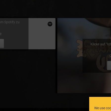
 um Spotify zu
e
Klicke auf "I
We use coo