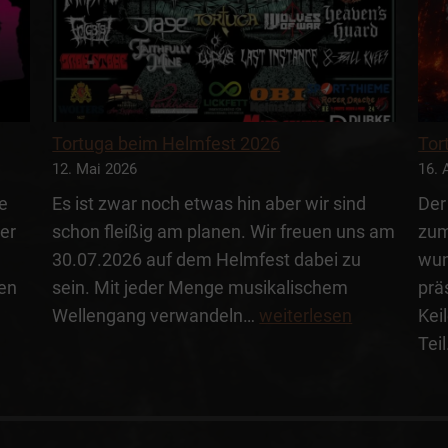
Tortuga beim Helmfest 2026
Tor
12. Mai 2026
16. 
ie
Es ist zwar noch etwas hin aber wir sind
Der
er
schon fleißig am planen. Wir freuen uns am
zum
30.07.2026 auf dem Helmfest dabei zu
wun
ien
sein. Mit jeder Menge musikalischem
prä
Tortuga
Tortuga
Wellengang verwandeln…
weiterlesen
Kei
beim
beim
Tei
treetz
Helmfest
Open
2026
ir