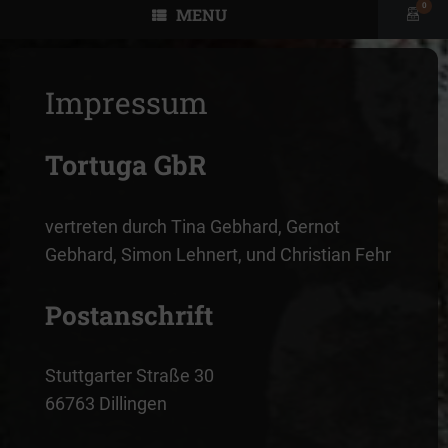
0
MENU
View
shopp
cart
Impressum
Tortuga GbR
vertreten durch Tina Gebhard, Gernot
Gebhard, Simon Lehnert, und Christian Fehr
Postanschrift
Stuttgarter Straße 30
66763 Dillingen