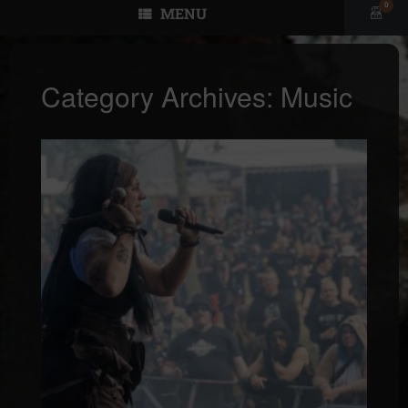
0
MENU
View
shopp
cart
Category Archives:
Music