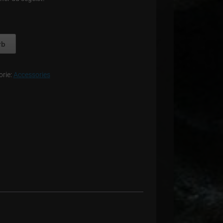
rb
orie:
Accessories