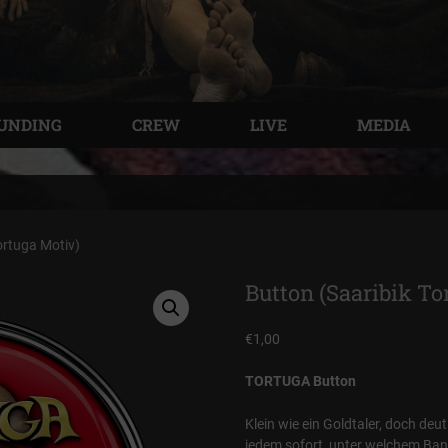
UNDING
CREW
LIVE
MEDIA
ortuga Motiv)
Button (Saaribik To
€
1,00
TORTUGA Button
Klein wie ein Goldtaler, doch deut
jedem sofort, unter welchem Ban