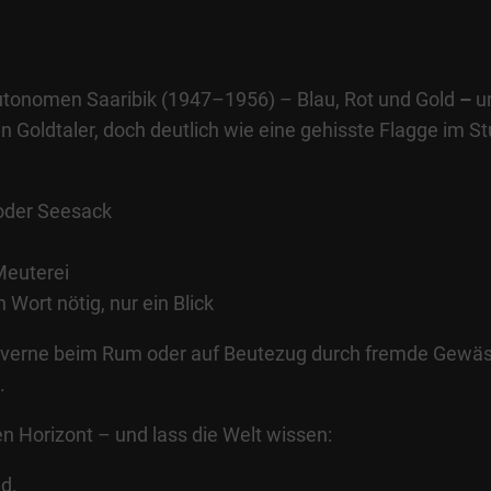
autonomen Saaribik (
1947–1956)
– Blau, Rot und Gold
–
un
Goldtaler, doch deutlich wie eine gehisste Flagge im Stu
 oder Seesack
 Meuterei
 Wort nötig, nur ein Blick
averne beim Rum oder auf Beutezug durch fremde Gewässe
.
gen Horizont – und lass die Welt wissen:
d.