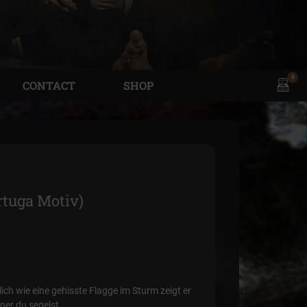
0
View
CONTACT
SHOP
shopp
cart
rtuga Motiv)
lich wie eine gehisste Flagge im Sturm zeigt er
ner du segelst.