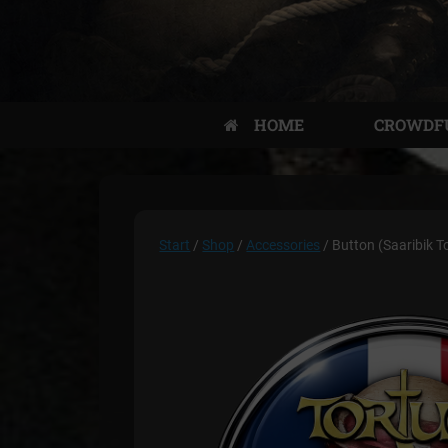
HOME
CROWDF
Start
/
Shop
/
Accessories
/ Button (Saaribik T