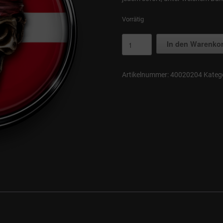
Vorrätig
Button
In den Warenko
(Saaribik
Tortuga
Motiv)
Artikelnummer:
40020204
Kateg
Menge