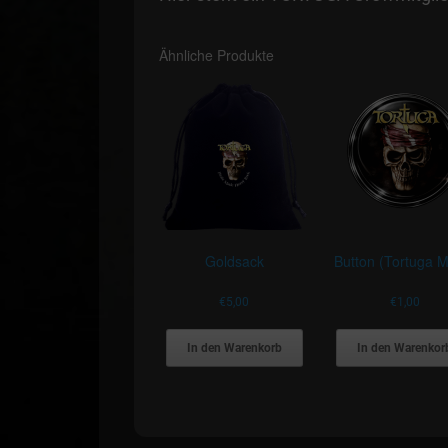
Ähnliche Produkte
Goldsack
Button (Tortuga M
€
5,00
€
1,00
In den Warenkorb
In den Warenkor