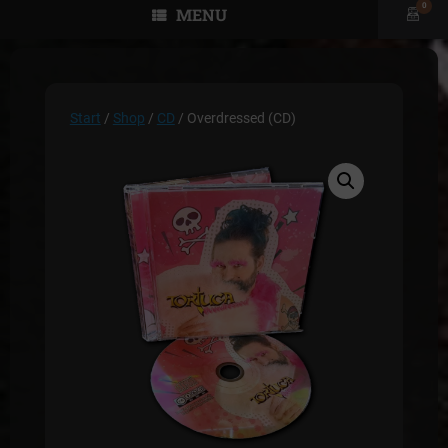
0
MENU
View
shopp
cart
Start
/
Shop
/
CD
/ Overdressed (CD)