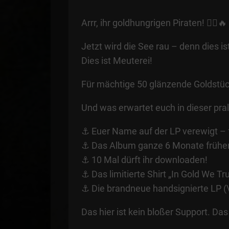
Arrr, ihr goldhungrigen Piraten! 🏴‍☠️🔥
Jetzt wird die See rau – denn dies i
Dies ist Meuterei!
Für mächtige 50 glänzende Goldstück
Und was erwartet euch in dieser pral
⚓ Euer Name auf der LP verewigt – fü
⚓ Das Album ganze 6 Monate früher (
⚓ 10 Mal dürft ihr downloaden!
⚓ Das limitierte Shirt „In Gold We Tr
⚓ Die brandneue handsignierte LP (V
Das hier ist kein bloßer Support. Das 