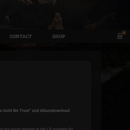
0
View
CONTACT
SHOP
shopp
cart
t „In Gold We Trust“ und Albumdownload
ht nur euren Namen in der LP, sondern ihr