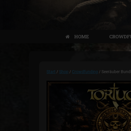
HOME
CROWDF
Start
/
Shop
/
Crowdfunding
/ Seeräuber Bund