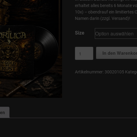
erhaltet alles bereits 6 Monate v
10x) – obendrauf ein limitiertes 
Namen darin (zzgl. Versand)!
Size
Seeräuber
In den Warenko
Bundle
Menge
Artikelnummer:
30020105
Kateg
nen