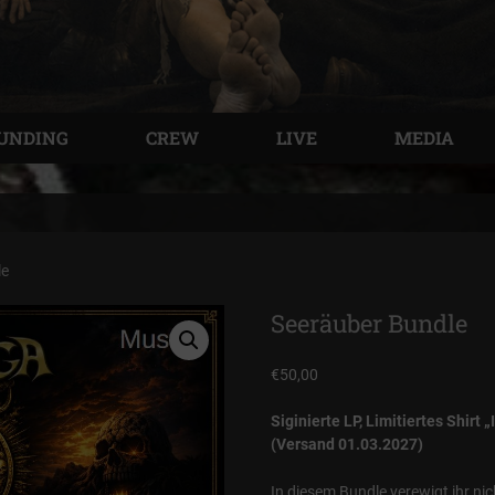
UNDING
CREW
LIVE
MEDIA
le
Seeräuber Bundle
€
50,00
Siginierte LP, Limitiertes Shir
(Versand 01.03.2027)
In diesem Bundle verewigt ihr nic