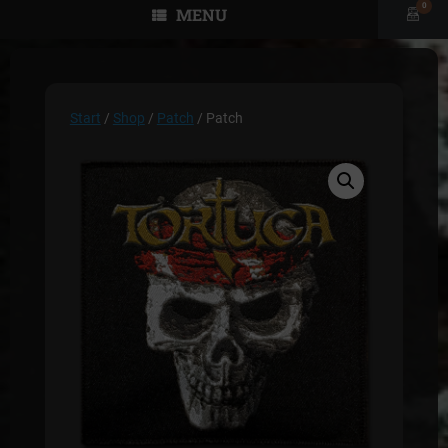
0
MENU
View
shopp
cart
Start
/
Shop
/
Patch
/ Patch