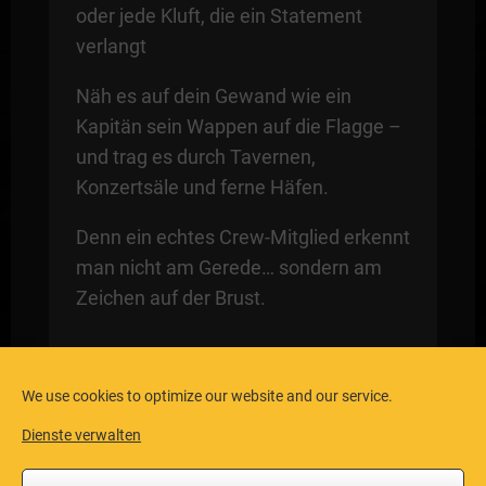
oder jede Kluft, die ein Statement
verlangt
Näh es auf dein Gewand wie ein
Kapitän sein Wappen auf die Flagge –
und trag es durch Tavernen,
Konzertsäle und ferne Häfen.
Denn ein echtes Crew-Mitglied erkennt
man nicht am Gerede… sondern am
Zeichen auf der Brust.
We use cookies to optimize our website and our service.
Dienste verwalten