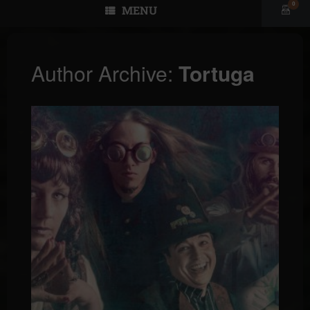
0
MENU
View
shopp
cart
Author Archive:
Tortuga