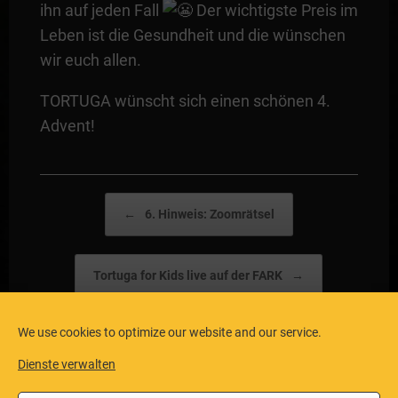
ihn auf jeden Fall
Der wichtigste Preis im
Leben ist die Gesundheit und die wünschen
wir euch allen.
TORTUGA wünscht sich einen schönen 4.
Advent!
Post navigation
←
6. Hinweis: Zoomrätsel
Tortuga for Kids live auf der FARK
→
We use cookies to optimize our website and our service.
Dienste verwalten