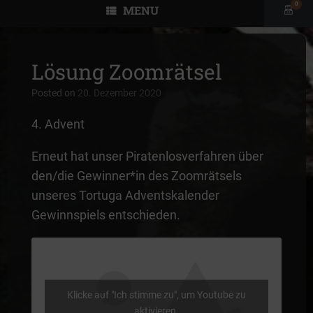
0
MENU
View
shopp
cart
Lösung Zoomrätsel
Posted on
20. Dezember 2020
4. Advent
Erneut hat unser Piratenlosverfahren über
den/die Gewinner*in des Zoomrätsels
unseres Tortuga Adventskalender
Gewinnspiels entschieden.
Klicke auf "Ich stimme zu", um Youtube zu
aktivieren