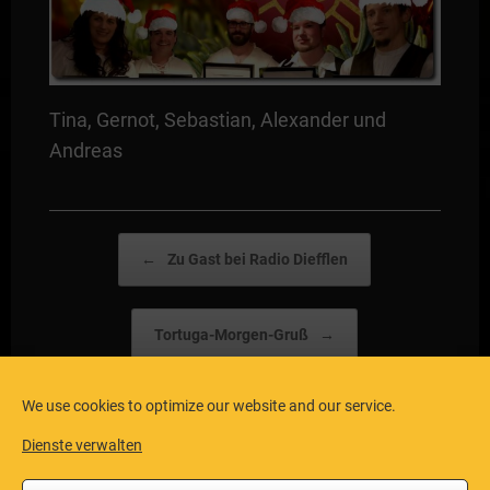
Tina, Gernot, Sebastian, Alexander und
Andreas
Post navigation
←
Zu Gast bei Radio Diefflen
Tortuga-Morgen-Gruß
→
We use cookies to optimize our website and our service.
Dienste verwalten