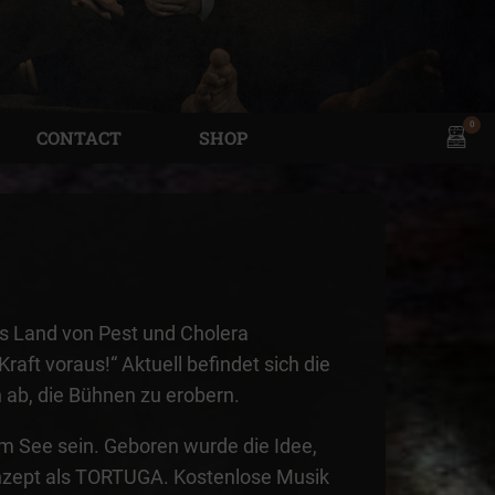
0
View
CONTACT
SHOP
shopp
cart
s Land von Pest und Cholera
ft voraus!“ Aktuell befindet sich die
 ab, die Bühnen zu erobern.
m See sein. Geboren wurde die Idee,
Konzept als TORTUGA. Kostenlose Musik