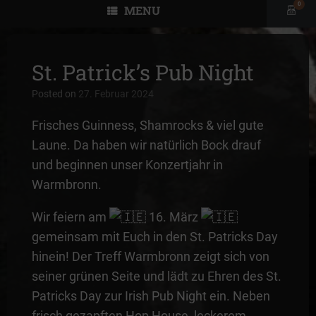
0
MENU
View
shopp
cart
St. Patrick’s Pub Night
Posted on
27. Februar 2024
Frisches Guinness, Shamrocks & viel gute
Laune. Da haben wir natürlich Bock drauf
und beginnen unser Konzertjahr in
Warmbronn.
Wir feiern am
16. März
gemeinsam mit Euch in den St. Patricks Day
hinein! Der Treff Warmbronn zeigt sich von
seiner grünen Seite und lädt zu Ehren des St.
Patricks Day zur Irish Pub Night ein. Neben
frisch gezapften Hop House, leckerem