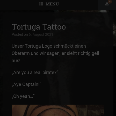
0
MENU
View
shopp
cart
Tortuga Tattoo
Posted on
6. August 2021
Unser Tortuga Logo schmückt einen
Oberarm und wir sagen, er sieht richtig geil
aus!
„Are you a real pirate?“
„Aye Captain!“
„Oh yeah…“