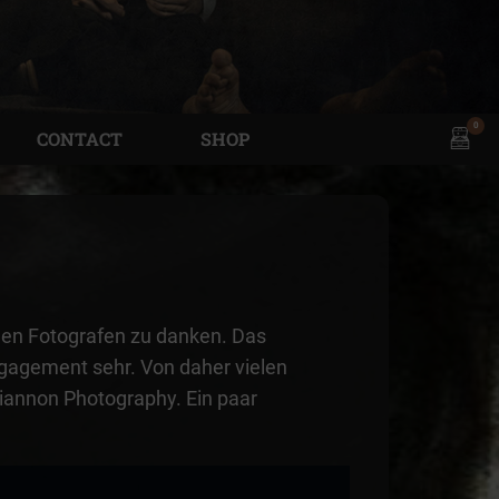
0
View
CONTACT
SHOP
shopp
cart
 den Fotografen zu danken. Das
ngagement sehr. Von daher vielen
iannon Photography. Ein paar