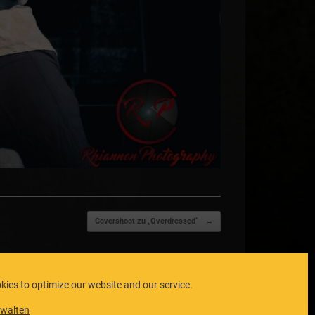
Covershoot zu „Overdressed“
→
kies to optimize our website and our service.
rwalten