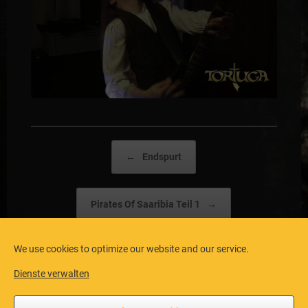
Post navigation
←
Endspurt
Pirates Of Saaribia Teil 1
→
We use cookies to optimize our website and our service.
Dienste verwalten