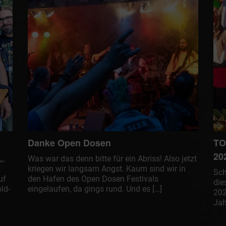
Danke Open Dosen
TO
20
„,
Was war das denn bitte für ein Abriss! Also jetzt
kriegen wir langsam Angst. Kaum sind wir in
Sch
uf
den Hafen des Open Dosen Festivals
die
ld-
eingelaufen, da gings rund. Und es […]
202
Jah