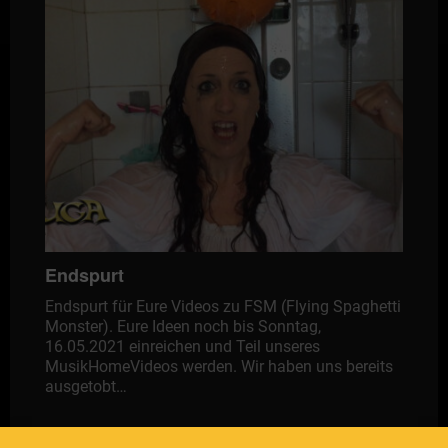
Endspurt
Endspurt für Eure Videos zu FSM (Flying Spaghetti
Monster). Eure Ideen noch bis Sonntag,
16.05.2021 einreichen und Teil unseres
MusikHomeVideos werden. Wir haben uns bereits
ausgetobt…
Post navigation
1
2
3
Weiter »