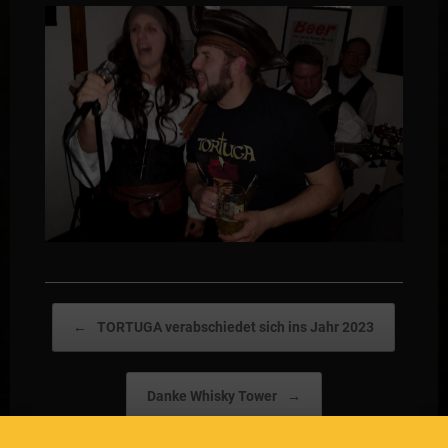
Post navigation
←
TORTUGA verabschiedet sich ins Jahr 2023
Danke Whisky Tower
→