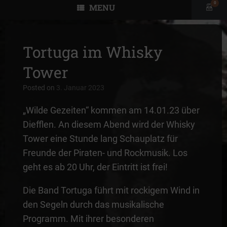
0
MENU
View
shopp
cart
Tortuga im Whisky
Tower
Posted on
3. Januar 2023
„Wilde Gezeiten“ kommen am 14.01.23 über
Diefflen. An diesem Abend wird der Whisky
Tower eine Stunde lang Schauplatz für
Freunde der Piraten- und Rockmusik. Los
geht es ab 20 Uhr, der Eintritt ist frei!
Die Band Tortuga führt mit rockigem Wind in
den Segeln durch das musikalische
Programm. Mit ihrer besonderen