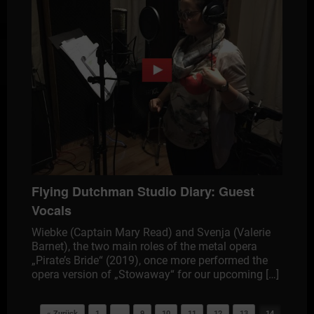
Flying Dutchman Studio Diary: Guest
Vocals
Wiebke (Captain Mary Read) and Svenja (Valerie
Barnet), the two main roles of the metal opera
„Pirate’s Bride“ (2019), once more performed the
opera version of „Stowaway“ for our upcoming […]
Post navigation
« Zurück
1
…
9
10
11
12
13
14