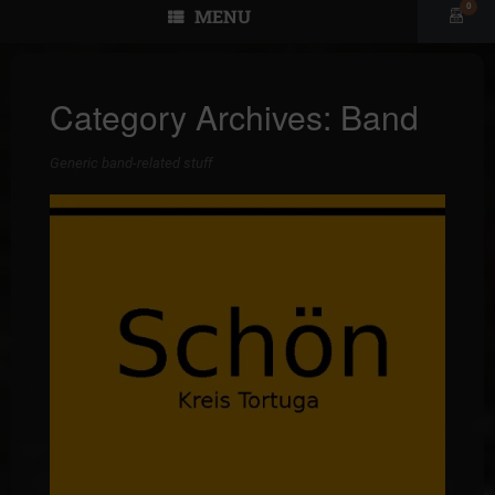
0
MENU
View
shopp
cart
Category Archives:
Band
Generic band-related stuff